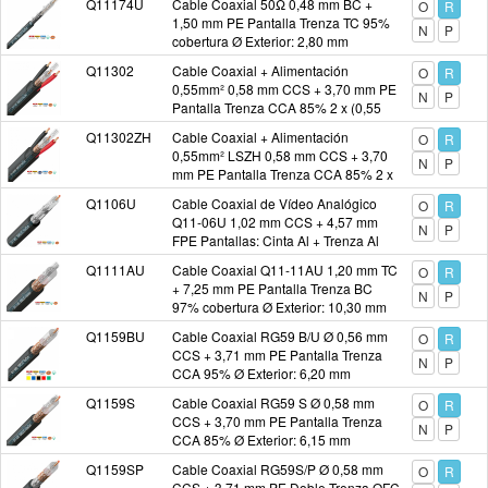
Q11174U
Cable Coaxial 50Ω 0,48 mm BC +
O
R
Conectores / Adaptadores Coaxiales
1,50 mm PE Pantalla Trenza TC 95%
N
P
cobertura Ø Exterior: 2,80 mm
Q11302
Cable Coaxial + Alimentación
Conectores Alimentacion TT Chasis AC / DC /
O
R
0,55mm² 0,58 mm CCS + 3,70 mm PE
Filtros Activos/Pasivos
N
P
Pantalla Trenza CCA 85% 2 x (0,55
mm² Cu + 2,00 mm PVC) Ø Exterior
Conectores de Audio / Aptadores
Q11302ZH
Cable Coaxial + Alimentación
O
R
0,55mm² LSZH 0,58 mm CCS + 3,70
N
P
mm PE Pantalla Trenza CCA 85% 2 x
Conectores HD-SDI / 3G-SDI / 4K-UHD
(0,55 mm² Cu + 2,00 mm PE) Ø Exte
Q1106U
Cable Coaxial de Vídeo Analógico
O
R
Q11-06U 1,02 mm CCS + 4,57 mm
N
P
Conectores Informatica & Adaptadores
FPE Pantallas: Cinta Al + Trenza Al
60% + Doble Cinta Al + Trenza Al 40%
Q1111AU
Cable Coaxial Q11-11AU 1,20 mm TC
O
R
+ 7,25 mm PE Pantalla Trenza BC
CONECTORES TIPO ALIMENTACION RC / LIPO /
N
P
97% cobertura Ø Exterior: 10,30 mm
WAGO
Q1159BU
Cable Coaxial RG59 B/U Ø 0,56 mm
O
R
Conectores Tipo Aviacion / Nautica
CCS + 3,71 mm PE Pantalla Trenza
N
P
CCA 95% Ø Exterior: 6,20 mm
Q1159S
Cable Coaxial RG59 S Ø 0,58 mm
Conectores Waterproof / Emisora Alimentacion
O
R
CCS + 3,70 mm PE Pantalla Trenza
N
P
CCA 85% Ø Exterior: 6,15 mm
CONEXIONES AUDIO / Video DIGITALES /
Q1159SP
Cable Coaxial RG59S/P Ø 0,58 mm
O
R
INSTRUMENTACION MUSICAL / USB-RS232
CCS + 3,71 mm PE Doble Trenza OFC