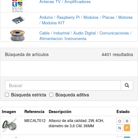
Antenas TV / Amplificadores
Arduino / Raspberry Pi / Modulos / Placas / Motores
/ Modulos KIT
Cable / Industrial / Audio Digital / Comunicaciones /
Alimentacion /Instrumenta
Cajas de Montaje IP68 / IP67 / ABS / Aluminio
Búsqueda de artículos
4401 resultados
Camaras Seguridad / Accesorios
Condensadores
Búsqueda estricta
Búsqueda aditiva
Conector Carga Afeitadora
Imagen
Referencia
Conectores M 12
Descripción
Estado
MECALT012
Altavoz de alta calidad, 2W, 4OH,
O
R
diámetro de 3,6 CM, 36MM
Conectores Tipo Harting
N
P