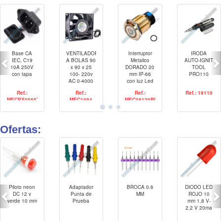
Base CA
VENTILADOR
Interruptor
IRODA
IEC, C19
A BOLAS 90
Metalico
AUTO-IGNIT
10A 250V
x 90 x 25
DORADO 20
TOOL
con tapa
100- 220v
mm IP-66
PRO110
AC 0-4000
con luz Led
RPM
BLANCO
Ref.:
Ref.:
Ref.:
Ref.: 19110
DC-12/24v 2
MECPX0555T
MEC1094
MEC08120BL
No 2 Nc
Ofertas:
Piloto neon
Adaptador
BROCA 0.6
DIODO LED
DC 12 v
Punta de
MM
ROJO 10
verde 10 mm
Prueba
mm 1.8 V-
2,2 V 20ma