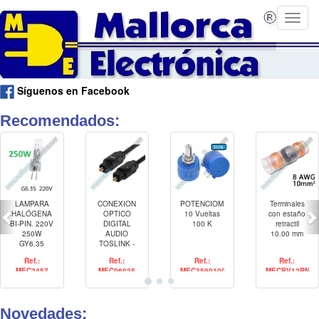
Síguenos en Facebook
Recomendados:
LAMPARA
CONEXION
POTENCIOMETRO
Terminales
HALÓGENA
OPTICO
10 Vueltas
con estaño
BI-PIN. 220V
DIGITAL
100 K
retractil
250W
AUDIO
10.00 mm
GY6.35
TOSLINK -
TOSLINK 25
Ref.:
Ref.:
Ref.:
Ref.:
mtrs
MEC2457
MEC06025
MEC3590100K
MECPV12RN
Novedades: