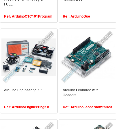
FULL
Ref: ArduinoCTC101Program
Ref: ArduinoDue
Arduino Engineering Kit
Arduino Leonardo with
Headers
Ref: ArduinoEngineeringKit
Ref: ArduinoLeonardowithHea