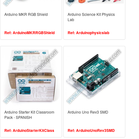
Arduino MKR RGB Shield
Arduino Science Kit Physics
Lab
Ref: ArduinoMKRRGBShield
Ref: Arduinophysicslab
Arduino Starter Kit Classroom
Arduino Uno Rev3 SMD
Pack - SPANISH
Ref: ArduinoStarterKitClass
Ref: ArduinoUnoRev3SMD