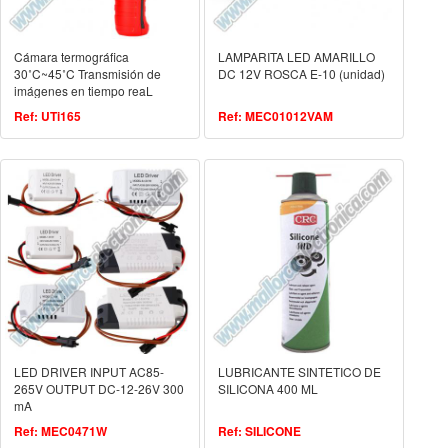
Cámara termográfica
LAMPARITA LED AMARILLO
30˚C~45˚C Transmisión de
DC 12V ROSCA E-10 (unidad)
imágenes en tiempo reaL
Ref: UTi165
Ref: MEC01012VAM
LED DRIVER INPUT AC85-
LUBRICANTE SINTETICO DE
265V OUTPUT DC-12-26V 300
SILICONA 400 ML
mA
Ref: MEC0471W
Ref: SILICONE