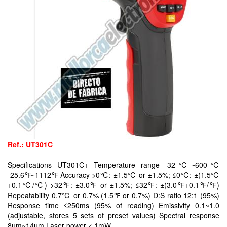
Ref.: UT301C
Specifications UT301C+ Temperature range -32℃~600℃
-25.6℉~1112℉ Accuracy >0℃: ±1.5℃ or ±1.5%; ≤0℃: ±(1.5℃
+0.1℃/℃) >32℉: ±3.0℉ or ±1.5%; ≤32℉: ±(3.0℉+0.1℉/℉)
Repeatability 0.7℃ or 0.7% (1.5℉ or 0.7%) D:S ratio 12:1 (95%)
Response time ≤250ms (95% of reading) Emissivity 0.1~1.0
(adjustable, stores 5 sets of preset values) Spectral response
8um~14um Laser power < 1mW